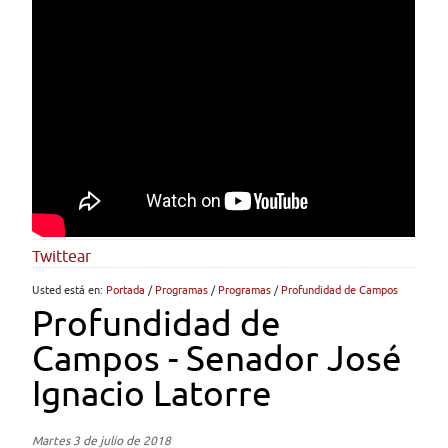
Twittear
Usted está en:
Portada
/
Programas
/
Programas
/
Profundidad de Campos
Profundidad de
Campos - Senador José
Ignacio Latorre
Martes 3 de julio de 2018