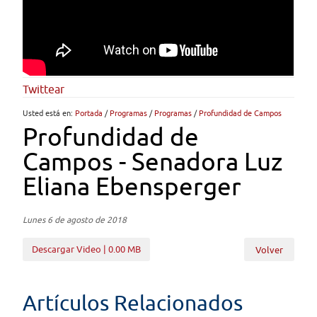
Twittear
Usted está en:
Portada
/
Programas
/
Programas
/
Profundidad de Campos
Profundidad de
Campos - Senadora Luz
Eliana Ebensperger
Lunes 6 de agosto de 2018
Descargar Video | 0.00 MB
Volver
Artículos Relacionados