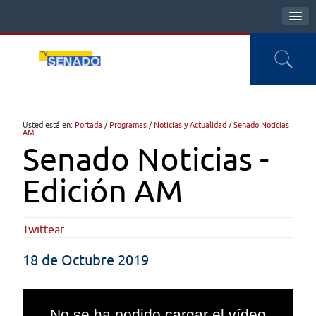
Usted está en:
Portada
/
Programas
/
Noticias y Actualidad
/
Senado Noticias
AM
Senado Noticias -
Edición AM
Twittear
18 de Octubre 2019
This
is
No se ha podido cargar el vídeo
a