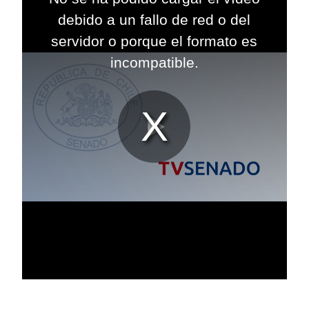
modal
debido a un fallo de red o del
window.
servidor o porque el formato es
incompatible.
Reproduc
Vídeo