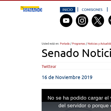
INICIO
COMISIONES
Usted está en:
Portada
/
Programas
/
Noticias y Actualid
Senado Notici
Twittear
16 de Noviembre 2019
This
is
No se ha podido cargar el 
a
modal
del servidor o porque 
window.