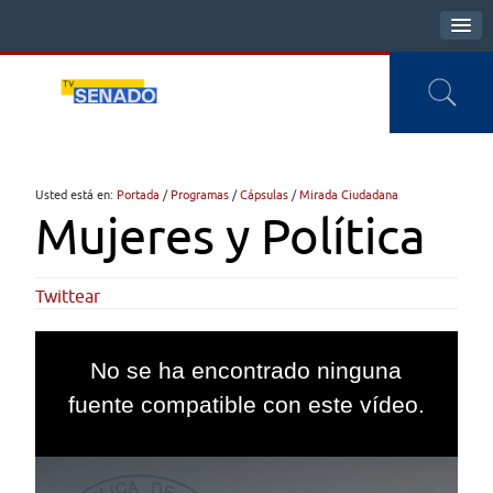
Usted está en:
Portada
/
Programas
/
Cápsulas
/
Mirada Ciudadana
Mujeres y Política
Twittear
This
is
No se ha encontrado ninguna
a
modal
fuente compatible con este vídeo.
window.