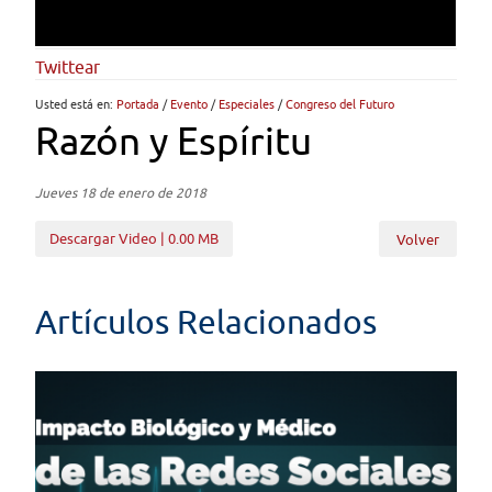
Twittear
Usted está en:
Portada
/
Evento
/
Especiales
/
Congreso del Futuro
Razón y Espíritu
Jueves 18 de enero de 2018
Descargar Video | 0.00 MB
Volver
Artículos Relacionados