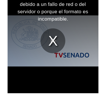
modal
debido a un fallo de red o del
window.
servidor o porque el formato es
incompatible.
Reproduc
Vídeo