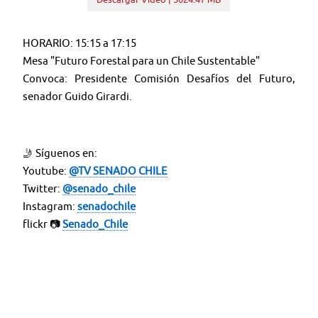
HORARIO: 15:15 a 17:15
Mesa "Futuro Forestal para un Chile Sustentable"
Convoca: Presidente Comisión Desafíos del Futuro,
senador Guido Girardi.
🤳 Síguenos en:
Youtube:
@TV SENADO CHILE
Twitter:
@senado_chile
Instagram:
senadochile
flickr 📷
Senado_Chile
＊＊＊＊＊＊＊＊＊＊＊＊＊＊＊＊＊＊＊＊＊＊＊
Web:
tv.senado.cl
💻
Contenido: Comisiones - Programas - Seminarios -
Noticias