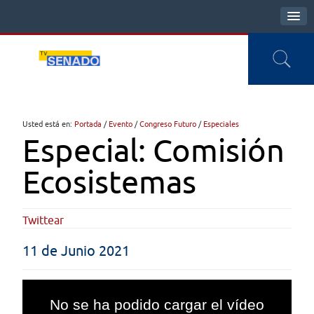
Usted está en:
Portada
/
Evento
/
Congreso Futuro
/
Especiales
Especial: Comisión
Ecosistemas
Twittear
11 de Junio 2021
This
is
No se ha podido cargar el vídeo
a