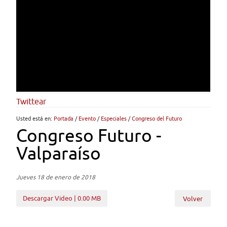
Twittear
Usted está en:
Portada
/
Evento
/
Especiales
/
Congreso del Futuro
Congreso Futuro -
Valparaíso
Jueves 18 de enero de 2018
Descargar Video | 0.00 MB
Volver