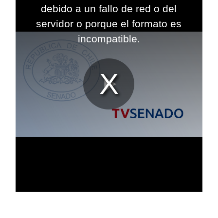
modal
debido a un fallo de red o del
window.
servidor o porque el formato es
incompatible.
Reproduc
Vídeo