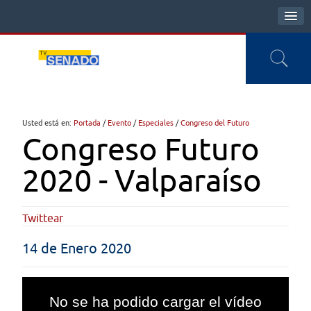
Usted está en:
Portada
/
Evento
/
Especiales
/
Congreso del Futuro
Congreso Futuro
2020 - Valparaíso
Twittear
14 de Enero 2020
This
is
No se ha podido cargar el vídeo
a