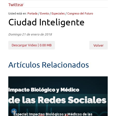
Twittear
Usted está en:
Portada
/
Evento
/
Especiales
/
Congreso del Futuro
Ciudad Inteligente
Domingo 21 de enero de 2018
Descargar Video | 0.00 MB
Volver
Artículos Relacionados
Especial: Impactos Biológicos y Médicos de las