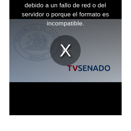
modal
debido a un fallo de red o del
window.
servidor o porque el formato es
incompatible.
Reproduc
Vídeo