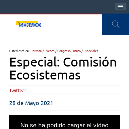
Usted está en:
Portada
/
Evento
/
Congreso Futuro
/
Especiales
Especial: Comisión
Ecosistemas
Twittear
28 de Mayo 2021
This
is
No se ha podido cargar el vídeo
a