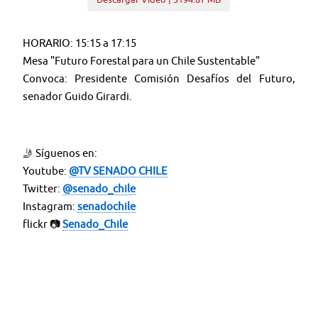
HORARIO: 15:15 a 17:15
Mesa "Futuro Forestal para un Chile Sustentable"
Convoca: Presidente Comisión Desafíos del Futuro,
senador Guido Girardi.
🤳 Síguenos en:
Youtube:
@TV SENADO CHILE
Twitter:
@senado_chile
Instagram:
senadochile
flickr 📷
Senado_Chile
＊＊＊＊＊＊＊＊＊＊＊＊＊＊＊＊＊＊＊＊＊＊＊
Web:
tv.senado.cl
💻
Contenido: Comisiones - Programas - Seminarios -
Noticias