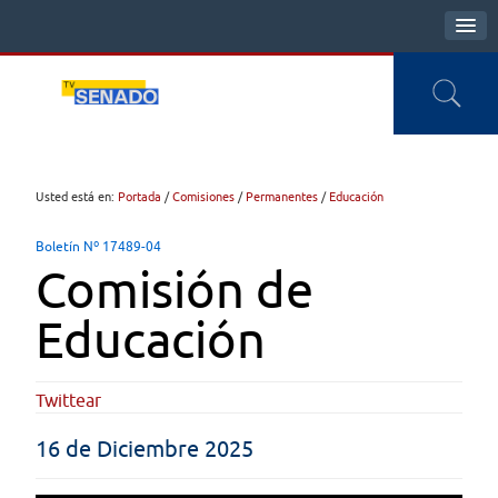
Usted está en:
Portada
/
Comisiones
/
Permanentes
/
Educación
Boletín Nº 17489-04
Comisión de
Educación
Twittear
16 de Diciembre 2025