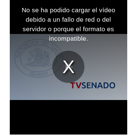
This
is
No se ha podido cargar el vídeo
a
modal
debido a un fallo de red o del
window.
servidor o porque el formato es
incompatible.
Reproduc
Vídeo