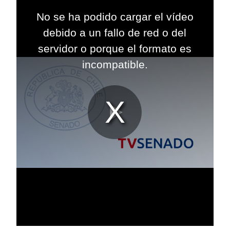
This
is
No se ha podido cargar el vídeo
a
modal
debido a un fallo de red o del
window.
servidor o porque el formato es
incompatible.
Reproduc
Vídeo