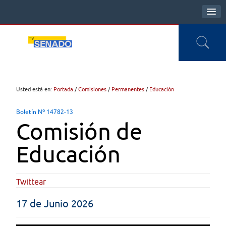
Usted está en:
Portada
/
Comisiones
/
Permanentes
/
Educación
Boletín Nº 14782-13
Comisión de
Educación
Twittear
17 de Junio 2026