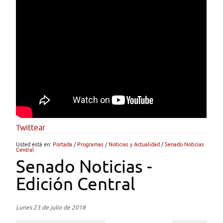
Twittear
Usted está en:
Portada
/
Programas
/
Noticias y Actualidad
/
Senado Noticias
Central
Senado Noticias -
Edición Central
Lunes 23 de julio de 2018