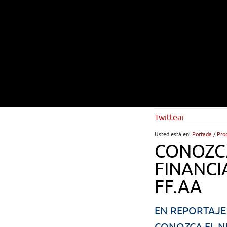
Twittear
Usted está en:
Portada
/
Pro
CONOZC
FINANCI
FF.AA
EN REPORTAJE
CONOZCA EL N