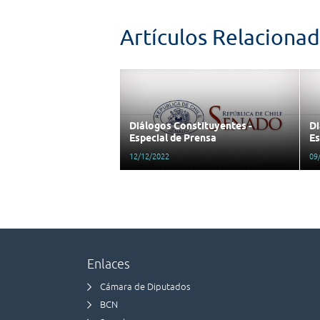
Artículos Relaciona
Diálogos Constituyentes -
Di
Especial de Prensa
Es
12/12/2022
09
Enlaces
Cámara de Diputados
BCN