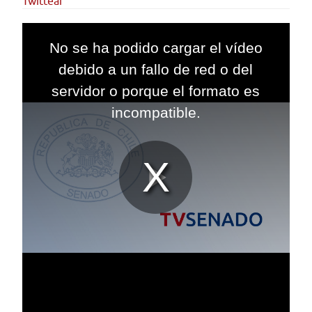
Twittear
This
is
No se ha podido cargar el vídeo
a
modal
debido a un fallo de red o del
window.
servidor o porque el formato es
incompatible.
Reproduc
Vídeo