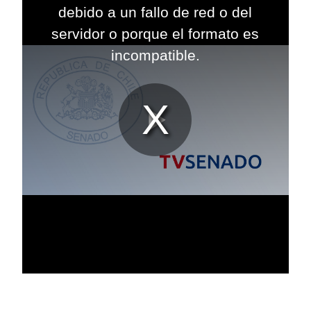
modal
debido a un fallo de red o del
window.
servidor o porque el formato es
incompatible.
Reproduc
Vídeo