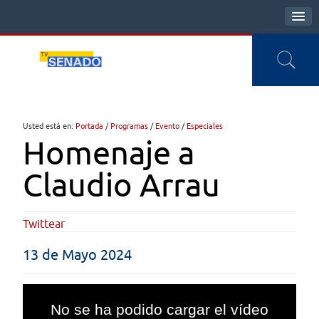
Usted está en:
Portada
/
Programas
/
Evento
/
Especiales
Homenaje a
Claudio Arrau
Twittear
13 de Mayo 2024
This
is
No se ha podido cargar el vídeo
a