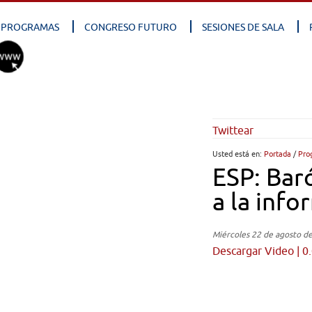
PROGRAMAS
CONGRESO FUTURO
SESIONES DE SALA
Twittear
Usted está en:
Portada
/
Pro
ESP: Bar
a la info
Miércoles 22 de agosto d
Descargar Video | 0