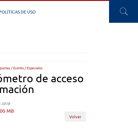
POLÍTICAS DE USO
gramas
/
Evento
/
Especiales
ómetro de acceso
rmación
e 2018
.00 MB
Volver