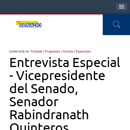
Usted está en:
Portada
/
Programas
/
Evento
/
Especiales
Entrevista Especial
- Vicepresidente
del Senado,
Senador
Rabindranath
Quinteros