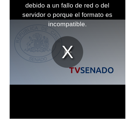
modal
debido a un fallo de red o del
window.
servidor o porque el formato es
incompatible.
Reproduc
Vídeo