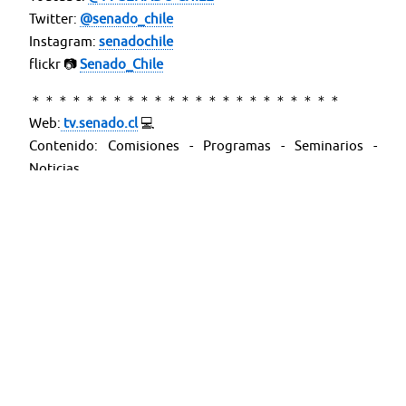
Twitter:
@senado_chile
Instagram:
senadochile
flickr 📷
Senado_Chile
＊＊＊＊＊＊＊＊＊＊＊＊＊＊＊＊＊＊＊＊＊＊＊
Web:
tv.senado.cl
💻
Contenido: Comisiones - Programas - Seminarios -
Noticias
Término y condiciones de uso del material audiovisual.
https://bit.ly/2E6nxgp
Artículos Relacionados