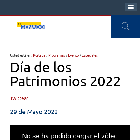
Usted está en:
Portada
/
Programas
/
Evento
/
Especiales
Día de los
Patrimonios 2022
Twittear
29 de Mayo 2022
This
is
No se ha podido cargar el vídeo
a