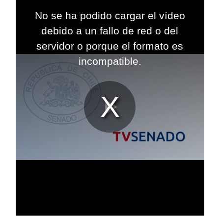
This
is
No se ha podido cargar el vídeo
a
modal
debido a un fallo de red o del
window.
servidor o porque el formato es
incompatible.
Reproduc
Vídeo