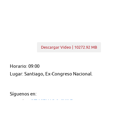
Descargar Video | 10272.92 MB
Horario: 09:00
Lugar: Santiago, Ex-Congreso Nacional.
Síguenos en:
Youtube:
@TV SENADO CHILE
Twitter:
@senado_chile
Instagram:
senadochile
flickr 📷
Senado_Chile
＊＊＊＊＊＊＊＊＊＊＊＊＊＊＊＊＊＊＊＊＊＊＊