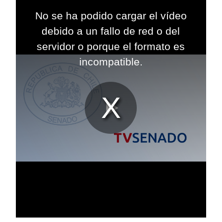
This
is
No se ha podido cargar el vídeo
a
modal
debido a un fallo de red o del
window.
servidor o porque el formato es
incompatible.
Reproduc
Vídeo