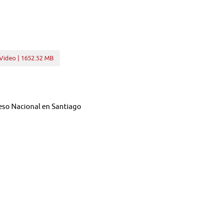
Video | 1652.52 MB
eso Nacional en Santiago
del proyecto de ley, en segundo trámite constitucional, que modifica
es, con el objeto de fortalecer la institucionalidad municipal en 
es N°15.940-25 y 15.984-06 refundidos, con urgencia calificada de d