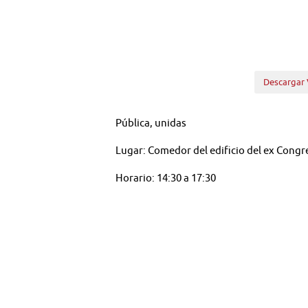
Descargar 
Pública, unidas
Lugar: Comedor del edificio del ex Congr
Horario: 14:30 a 17:30
Materia
1.- Bol.N° 15940-25 Continuar el estudio 
de Municipalidades y otros cuerpos legal
del delito, correspondiente a los boletín