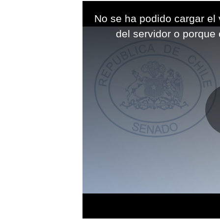
This
is
No se ha podido cargar el 
a
modal
del servidor o porque 
window.