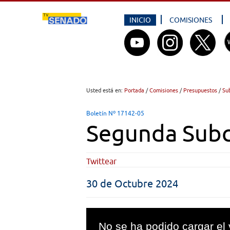
INICIO
COMISIONES
Usted está en:
Portada
/
Comisiones
/
Presupuestos
/
Su
Boletín Nº 17142-05
Segunda Subc
Twittear
30 de Octubre 2024
This
is
No se ha podido cargar el 
a