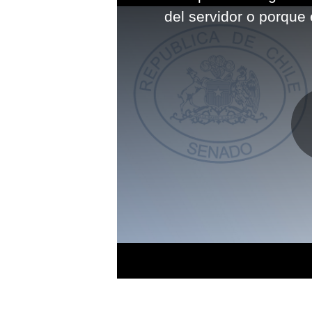
modal
del servidor o porque 
window.