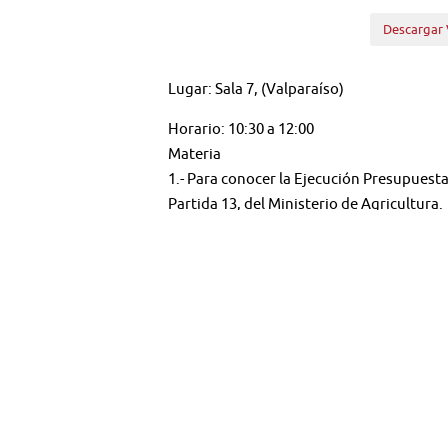
Descargar 
Lugar: Sala 7, (Valparaíso)
Horario: 10:30 a 12:00
Materia
1.- Para conocer la Ejecución Presupuesta
Partida 13, del Ministerio de Agricultura.
Síguenos en:
Youtube:
@TV SENADO CHILE
Twitter:
@senado_chile