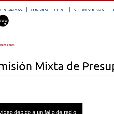
PROGRAMAS
CONGRESO FUTURO
SESIONES DE SALA
bcomisiones
misión Mixta de Presu
vídeo debido a un fallo de red o