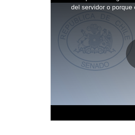
modal
del servidor o porque 
window.