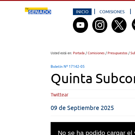
INICIO
COMISIONES
Usted está en:
Portada
/
Comisiones
/
Presupuestos
/
Su
Boletín Nº 17142-05
Quinta Subco
Twittear
09 de Septiembre 2025
This
is
No se ha podido cargar el 
a