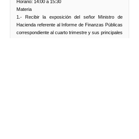
Horario: 14:00 a 15:30
Materia
1.- Recibir la exposición del señor Ministro de
Hacienda referente al Informe de Finanzas Públicas
correspondiente al cuarto trimestre y sus principales
contenidos, proyecciones y antecedentes.
Síguenos en:
@TV Senado Chile
@senado_chile
senadochile
Web oficial:
tv.senado.cl
Contenido:
Comisiones · Programas · Seminarios
· Noticias
Términos y condiciones:
https://bit.ly/2E6nxgp