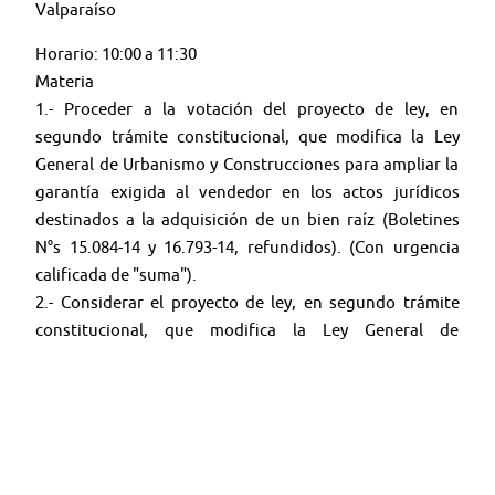
Valparaíso
Horario: 10:00 a 11:30
Materia
1.- Proceder a la votación del proyecto de ley, en
segundo trámite constitucional, que modifica la Ley
General de Urbanismo y Construcciones para ampliar la
garantía exigida al vendedor en los actos jurídicos
destinados a la adquisición de un bien raíz (Boletines
N°s 15.084-14 y 16.793-14, refundidos). (Con urgencia
calificada de "suma").
2.- Considerar el proyecto de ley, en segundo trámite
constitucional, que modifica la Ley General de
Urbanismo y Construcciones para exigir que la
planificación urbana contemple espacios públicos
seguros y accesibles para las mujeres (Boletín N° 16.744-
14). (Con urgencia calificada de "discusión inmediata").