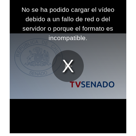
This
is
No se ha podido cargar el vídeo
a
modal
debido a un fallo de red o del
window.
servidor o porque el formato es
incompatible.
Reproduc
Vídeo