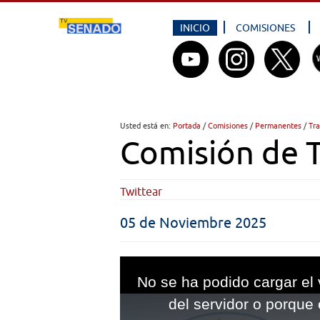
INICIO
COMISIONES
Usted está en:
Portada
/
Comisiones
/
Permanentes
/
Tra
Comisión de 
Twittear
05 de Noviembre 2025
This
is
No se ha podido cargar el 
a
modal
del servidor o porque 
window.