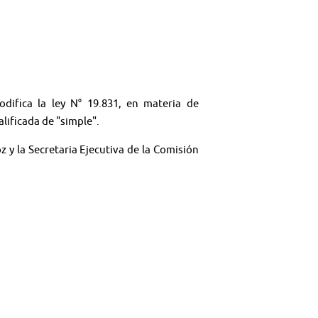
odifica la ley N° 19.831, en materia de
lificada de "simple".
 y la Secretaria Ejecutiva de la Comisión
ón de la plataforma de la ley N° 21.553.
 y el Subsecretario de Transportes, señor