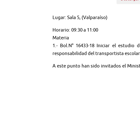
Lugar: Sala 5, (Valparaíso)
Horario: 09:30 a 11:00
Materia
1.- Bol.N° 16433-18 Iniciar el estudio
responsabilidad del transportista escolar
A este punto han sido invitados el Minis
Nacional de Seguridad de Tránsito (CONA
2.- Recibir información del Ministerio de
A este punto han sido invitados el Minis
Jorge Daza.
Síguenos en:
Youtube:
@TV SENADO CHILE