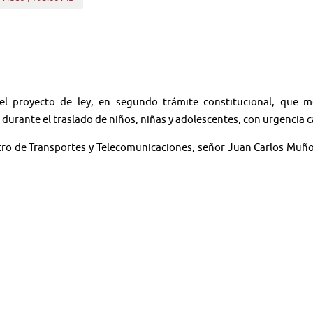
 del proyecto de ley, en segundo trámite constitucional, que m
 durante el traslado de niños, niñas y adolescentes, con urgencia ca
tro de Transportes y Telecomunicaciones, señor Juan Carlos Muñoz
SET), señora Luz Infante.
 Transportes y Telecomunicaciones, acerca de la fallida implementaci
tro de Transportes y Telecomunicaciones, señor Juan Carlos Muñoz,