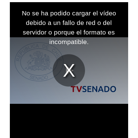
This
is
No se ha podido cargar el vídeo
a
modal
debido a un fallo de red o del
window.
servidor o porque el formato es
incompatible.
Reproduc
Vídeo