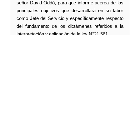
señor David Oddó, para que informe acerca de los
principales objetivos que desarrollará en su labor
como Jefe del Servicio y específicamente respecto
del fundamento de los dictámenes referidos a la
interpretación y aplicación de la ley N°21.561.
Síguenos en:
@TV Senado Chile
@senado_chile
senadochile
Web oficial:
tv.senado.cl
Contenido:
Comisiones · Programas · Seminarios
· Noticias
Términos y condiciones:
https://bit.ly/2E6nxgp