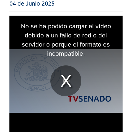
04 de Junio 2025
This
is
No se ha podido cargar el vídeo
a
modal
debido a un fallo de red o del
window.
servidor o porque el formato es
incompatible.
Reproduc
Vídeo