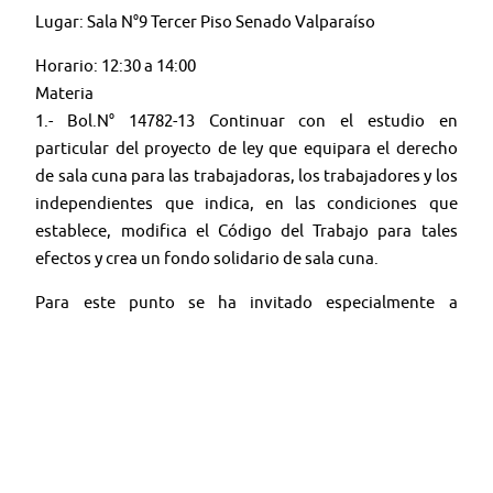
Lugar: Sala N°9 Tercer Piso Senado Valparaíso
Horario: 12:30 a 14:00
Materia
1.- Bol.N° 14782-13 Continuar con el estudio en
particular del proyecto de ley que equipara el derecho
de sala cuna para las trabajadoras, los trabajadores y los
independientes que indica, en las condiciones que
establece, modifica el Código del Trabajo para tales
efectos y crea un fondo solidario de sala cuna.
Para este punto se ha invitado especialmente a
representantes de Confederación VTF; VTF Fanor; VTF
Araucanía; Colectivo de Educadoras Empoderadas;
Instituto Igualdad y Sociedad Chilena de Derecho del
Trabajo y de la Seguridad Social.