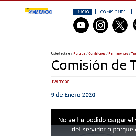
INICIO
COMISIONES
Usted está en:
Portada
/
Comisiones
/
Permanentes
/
Tra
Comisión de T
Twittear
9 de Enero 2020
This
is
No se ha podido cargar el 
a
modal
del servidor o porque 
window.