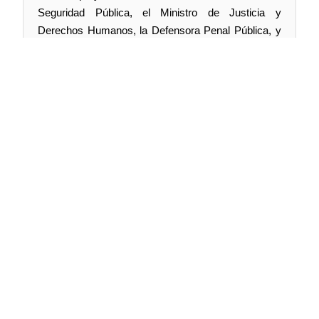
Seguridad Pública, el Ministro de Justicia y
Derechos Humanos, la Defensora Penal Pública, y
el Fiscal Nacional del Ministerio Público.
2.- (Bol.N° 18217-07) Continuar el estudio del
proyecto de ley que modifica diversos cuerpos
legales, con el objeto de perfeccionar las
disposiciones relativas a la persecución penal de la
criminalidad organizada y el terrorismo (Boletín N°
18.217-07).
A este asunto serán invitados la Ministra de
Seguridad Pública y el Fiscal Nacional del Ministerio
Público.
Síguenos en:
@TV Senado Chile
@senado_chile