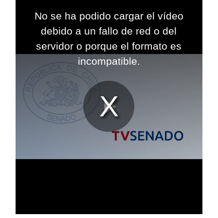
This
is
No se ha podido cargar el vídeo
a
modal
debido a un fallo de red o del
window.
servidor o porque el formato es
incompatible.
Reproduc
Vídeo