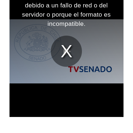
modal
debido a un fallo de red o del
window.
servidor o porque el formato es
incompatible.
Reproduc
Vídeo