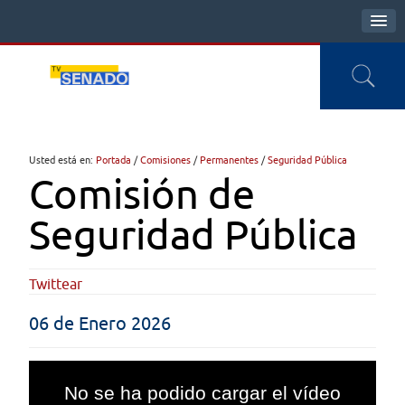
Usted está en:
Portada
/
Comisiones
/
Permanentes
/
Seguridad Pública
Comisión de
Seguridad Pública
Twittear
06 de Enero 2026
This
is
No se ha podido cargar el vídeo
a