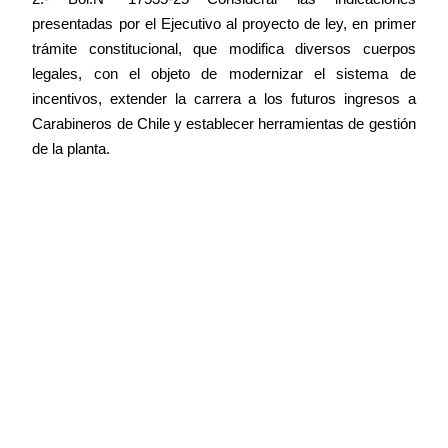
presentadas por el Ejecutivo al proyecto de ley, en primer
trámite constitucional, que modifica diversos cuerpos
legales, con el objeto de modernizar el sistema de
incentivos, extender la carrera a los futuros ingresos a
Carabineros de Chile y establecer herramientas de gestión
de la planta.
A este punto ha sido invitado el Ministro de Seguridad
Pública, señor Luis Cordero.
3.- Bol.N° 17879-25 Considerar las indicaciones
presentadas al proyecto de ley, en primer trámite
constitucional, que crea el Sistema Nacional de Protección
Ciudadana y modifica los cuerpos legales que indica.
A este punto ha sido invitada la Subsecretaria de
Prevención del Delito, señora Carolina Leitao,
respectivamente.