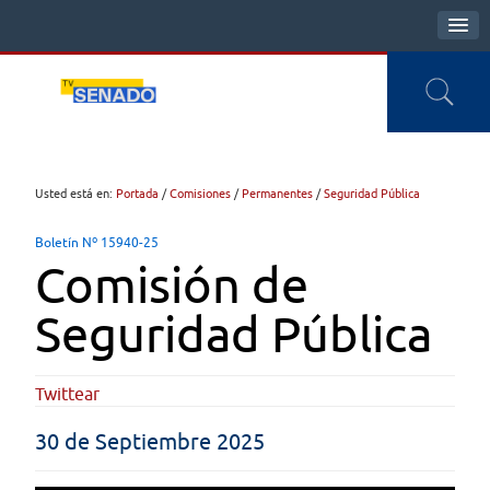
Usted está en:
Portada
/
Comisiones
/
Permanentes
/
Seguridad Pública
Boletín Nº 15940-25
Comisión de
Seguridad Pública
Twittear
30 de Septiembre 2025