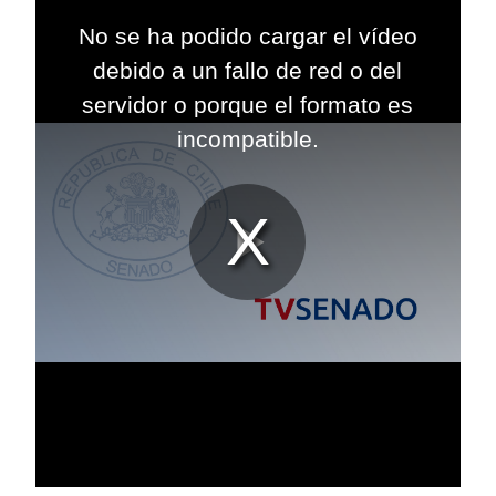
This
is
No se ha podido cargar el vídeo
a
modal
debido a un fallo de red o del
window.
servidor o porque el formato es
incompatible.
Reproduc
Vídeo