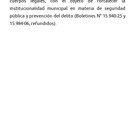
cuerpos legales, con el objeto de fortalecer la
institucionalidad municipal en materia de seguridad
pública y prevención del delito (Boletines N° 15.940-25 y
15.984-06, refundidos).
🤳 Síguenos en:
Youtube:
@TV SENADO CHILE
X:
@senado_chile
Instagram:
senadochile
＊＊＊＊＊＊＊＊＊＊＊＊＊＊＊＊＊＊＊＊＊＊＊
Web:
tv.senado.cl
💻
Contenido: Comisiones - Programas - Seminarios -
Noticias
Término y condiciones de uso del material audiovisual.
https://bit.ly/2E6nxgp