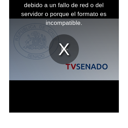
modal
debido a un fallo de red o del
window.
servidor o porque el formato es
incompatible.
Reproduc
Vídeo