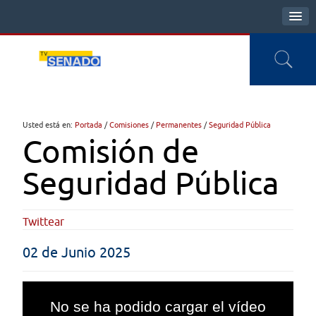
Usted está en:
Portada
/
Comisiones
/
Permanentes
/
Seguridad Pública
Comisión de
Seguridad Pública
Twittear
02 de Junio 2025
This
is
No se ha podido cargar el vídeo
a