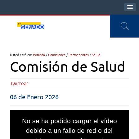
Usted está en:
Portada
/
Comisiones
/
Permanentes
/
Salud
Comisión de Salud
Twittear
06 de Enero 2026
This
is
No se ha podido cargar el vídeo
a
modal
debido a un fallo de red o del
window.