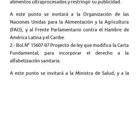
alimentos ultraprocesados y restringir su publicidad.
A este punto se invitará a la Organización de las
Naciones Unidas para la Alimentación y la Agricultura
(FAO), y al Frente Parlamentario contra el Hambre de
América Latina y el Caribe.
2.- Bol.N° 15607-07 Proyecto de ley que modifica la Carta
Fundamental, para incorporar el derecho a la
alfabetización sanitaria.
A este punto se invitará a la Ministra de Salud, y a la
Organización Panamericana de la Salud - Chile.
🤳 Síguenos en nuestras redes:
🔴
YouTube:
@TV SENADO CHILE
🟦
X (ex Twitter):
@senado_chile