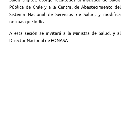
Pública de Chile y a la Central de Abastecimiento del
Sistema Nacional de Servicios de Salud, y modifica
normas que indica.
A esta sesión se invitará a la Ministra de Salud, y al
Director Nacional de FONASA.
🤳 Síguenos en nuestras redes:
🔴
YouTube:
@TV SENADO CHILE
🟦
X (ex Twitter):
@senado_chile
📸
Instagram:
@senadochile
🌐 Web oficial:
tv.senado.cl
💻
📰 Contenido:
Comisiones · Programas · Seminarios ·