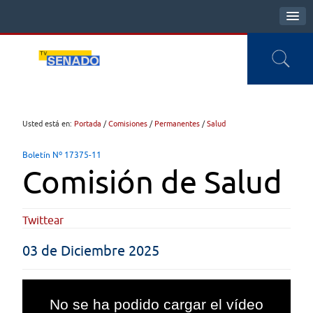
Usted está en:
Portada
/
Comisiones
/
Permanentes
/
Salud
Boletín Nº 17375-11
Comisión de Salud
Twittear
03 de Diciembre 2025
This
is
No se ha podido cargar el vídeo
a