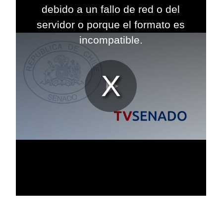
modal
debido a un fallo de red o del
window.
servidor o porque el formato es
incompatible.
Reproduc
Vídeo