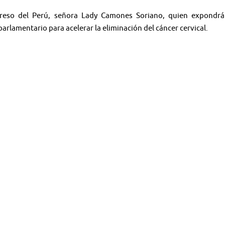
ngreso del Perú, señora Lady Camones Soriano, quien expondr
lamentario para acelerar la eliminación del cáncer cervical.
eminarios · Noticias
rial audiovisual: