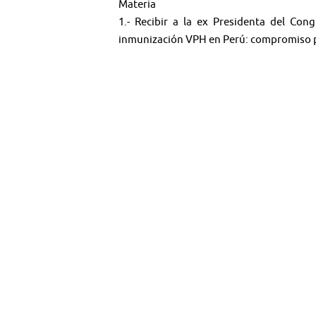
Materia
1.- Recibir a la ex Presidenta del Co
inmunización VPH en Perú: compromiso par
🤳 Síguenos en nuestras redes:
🔴
YouTube:
@TV SENADO CHILE
🟦
X (ex Twitter):
@senado_chile
📸
Instagram:
@senadochile
🌐 Web oficial:
tv.senado.cl
💻
📰 Contenido:
Comisiones · Programas · S
📄 Términos y condiciones de uso del mate
https://bit.ly/2E6nxgp