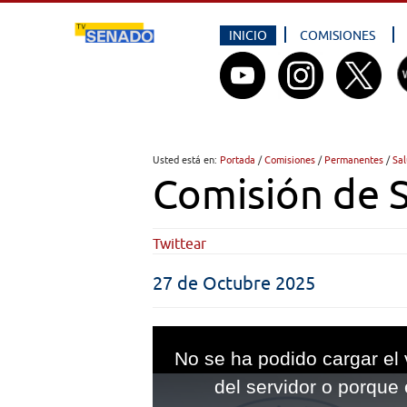
INICIO
COMISIONES
Usted está en:
Portada
/
Comisiones
/
Permanentes
/
Sa
Comisión de 
Twittear
27 de Octubre 2025
This
is
No se ha podido cargar el 
a
modal
del servidor o porque 
window.