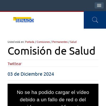
Usted está en:
Portada
/
Comisiones
/
Permanentes
/
Salud
Comisión de Salud
Twittear
03 de Diciembre 2024
This
is
No se ha podido cargar el vídeo
a
modal
debido a un fallo de red o del
window.