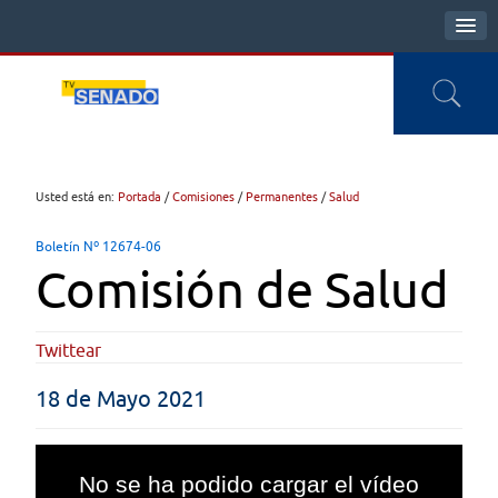
Usted está en:
Portada
/
Comisiones
/
Permanentes
/
Salud
Boletín Nº 12674-06
Comisión de Salud
Twittear
18 de Mayo 2021
This
is
No se ha podido cargar el vídeo
a