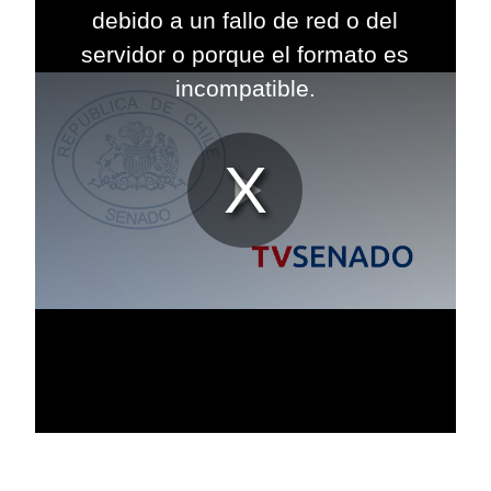
modal
debido a un fallo de red o del
window.
servidor o porque el formato es
incompatible.
Reproduc
Vídeo