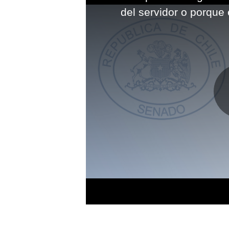
modal
del servidor o porque 
window.