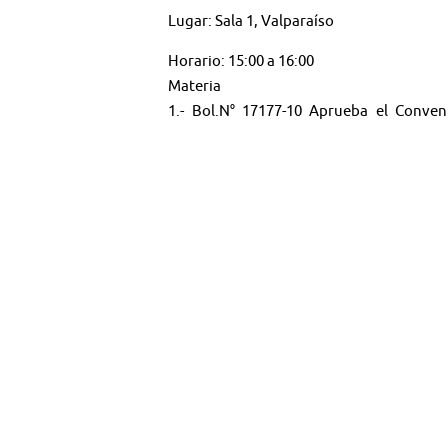
Lugar: Sala 1, Valparaíso
Horario: 15:00 a 16:00
Materia
1.- Bol.N° 17177-10 Aprueba el Conven
Internacional del Trabajo, el 19 de junio d
A esta sesión fueron especialmente invitad
🤳 Síguenos en:
Youtube:
@TV SENADO CHILE
X:
@senado_chile
Instagram:
senadochile
＊＊＊＊＊＊＊＊＊＊＊＊＊＊＊＊＊＊
Web:
tv.senado.cl
💻
Contenido: Comisiones - Programas - Semi