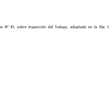
io N° 81, sobre Inspección del Trabajo, adoptado en la 30a. 
e 1947.
os el Ministro de Relaciones Exteriores y la Ministra del Trabajo y
＊＊＊＊＊
narios - Noticias