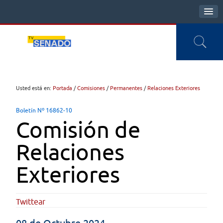
Usted está en:
Portada
/
Comisiones
/
Permanentes
/
Relaciones Exteriores
Boletín Nº 16862-10
Comisión de
Relaciones
Exteriores
Twittear