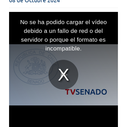
08 de Octubre 2024
This
is
No se ha podido cargar el vídeo
a
modal
debido a un fallo de red o del
window.
servidor o porque el formato es
incompatible.
Reproduc
Vídeo