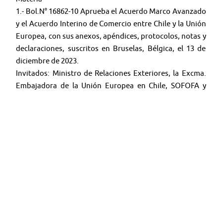
1.- Bol.N° 16862-10 Aprueba el Acuerdo Marco Avanzado
y el Acuerdo Interino de Comercio entre Chile y la Unión
Europea, con sus anexos, apéndices, protocolos, notas y
declaraciones, suscritos en Bruselas, Bélgica, el 13 de
diciembre de 2023.
Invitados: Ministro de Relaciones Exteriores, la Excma.
Embajadora de la Unión Europea en Chile, SOFOFA y
CPC.
🤳 Síguenos en:
Youtube:
@TV SENADO CHILE
X:
@senado_chile
Instagram:
senadochile
＊＊＊＊＊＊＊＊＊＊＊＊＊＊＊＊＊＊＊＊＊＊＊