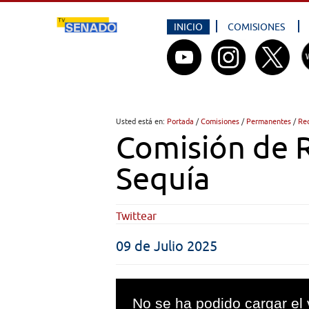
INICIO
COMISIONES
Usted está en:
Portada
/
Comisiones
/
Permanentes
/
Rec
Comisión de R
Sequía
Twittear
09 de Julio 2025
This
is
No se ha podido cargar el 
a