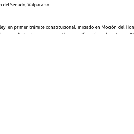
so del Senado, Valparaíso.
 ley, en primer trámite constitucional, iniciado en Moción del Ho
de procedimiento de construcción y modificación de bocatomas (Bo
＊＊＊＊＊
narios - Noticias
l audiovisual.
https://bit.ly/2E6nxgp