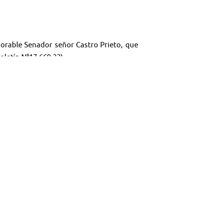
norable Senador señor Castro Prieto, que
letín N°17.669-33).