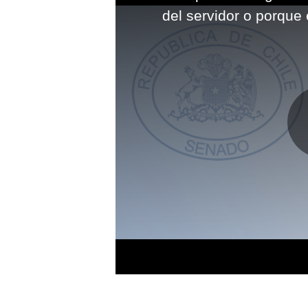
modal
del servidor o porque 
window.