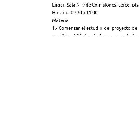
Lugar: Sala N° 9 de Comisiones, tercer pi
Horario: 09:30 a 11:00
Materia
1.- Comenzar el estudio del proyecto de
modifica el Código de Aguas, en materia 
🤳 Síguenos en:
Youtube:
@TV SENADO CHILE
Twitter:
@senado_chile
Instagram:
senadochile
＊＊＊＊＊＊＊＊＊＊＊＊＊＊＊＊＊＊
Web:
tv.senado.cl
💻
Contenido: Comisiones - Programas - Semi
Término y condiciones de uso del materia