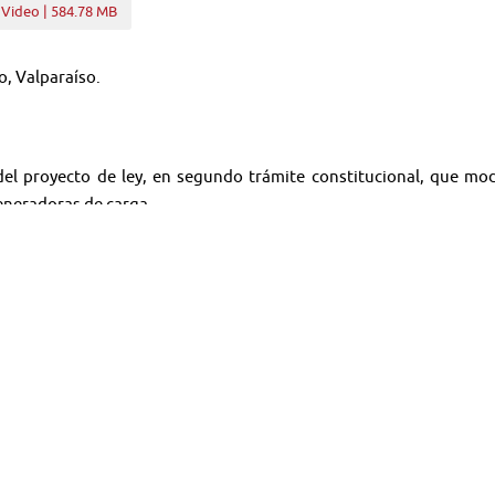
 Video | 584.78 MB
o, Valparaíso.
 del proyecto de ley, en segundo trámite constitucional, que mod
eneradoras de carga.
 Superior del Transporte.