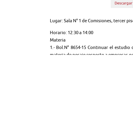
Descargar
Lugar: Sala N° 1 de Comisiones, tercer pis
Horario: 12:30 a 14:00
Materia
1.- Bol.N° 8654-15 Continuar el estudio
materia de pesaje respecto a empresas g
A esta sesión ha sido invitado el Consejo
🤳 Síguenos en:
Youtube:
@TV SENADO CHILE
Twitter:
@senado_chile
Instagram:
senadochile