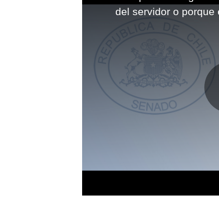
modal
del servidor o porque 
window.