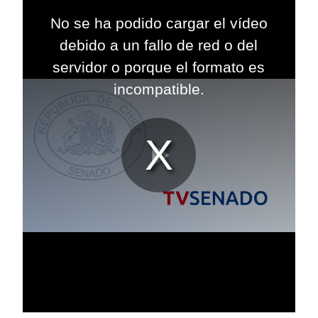
This
is
No se ha podido cargar el vídeo
a
modal
debido a un fallo de red o del
window.
servidor o porque el formato es
incompatible.
Reproduc
Vídeo