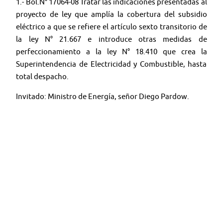
1.- Bol.N° 17064-08 Tratar las indicaciones presentadas al
proyecto de ley que amplía la cobertura del subsidio
eléctrico a que se refiere el artículo sexto transitorio de
la ley N° 21.667 e introduce otras medidas de
perfeccionamiento a la ley N° 18.410 que crea la
Superintendencia de Electricidad y Combustible, hasta
total despacho.
Invitado: Ministro de Energía, señor Diego Pardow.
🤳 Síguenos en:
Youtube:
@TV SENADO CHILE
Twitter:
@senado_chile
Instagram:
senadochile