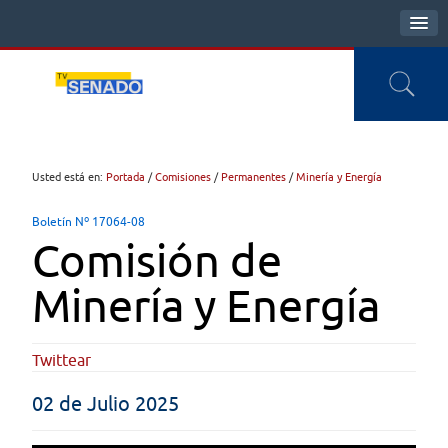
Usted está en:
Portada
/
Comisiones
/
Permanentes
/
Minería y Energía
Boletín Nº 17064-08
Comisión de
Minería y Energía
Twittear
02 de Julio 2025