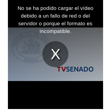
This
is
No se ha podido cargar el vídeo
a
modal
debido a un fallo de red o del
window.
servidor o porque el formato es
incompatible.
Reproduc
Vídeo