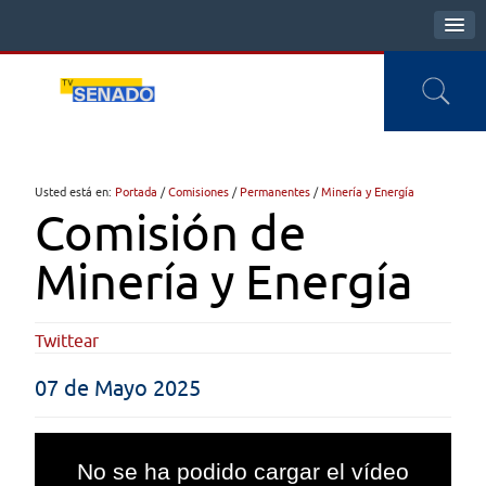
Usted está en:
Portada
/
Comisiones
/
Permanentes
/
Minería y Energía
Comisión de
Minería y Energía
Twittear
07 de Mayo 2025
This
is
No se ha podido cargar el vídeo
a