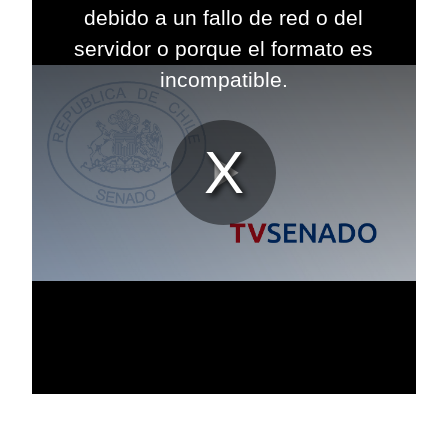
modal
debido a un fallo de red o del
window.
servidor o porque el formato es
incompatible.
Reproduc
Vídeo