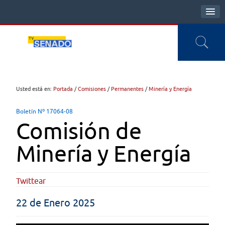
Usted está en:
Portada
/
Comisiones
/
Permanentes
/
Minería y Energía
Boletín Nº 17064-08
Comisión de
Minería y Energía
Twittear
22 de Enero 2025