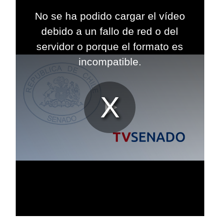
This
is
No se ha podido cargar el vídeo
a
modal
debido a un fallo de red o del
window.
servidor o porque el formato es
incompatible.
Reproduc
Vídeo