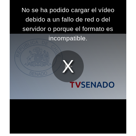
This
is
No se ha podido cargar el vídeo
a
modal
debido a un fallo de red o del
window.
servidor o porque el formato es
incompatible.
Reproduc
Vídeo