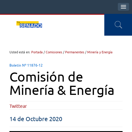
Usted está en:
Portada
/
Comisiones
/
Permanentes
/
Minería y Energía
Boletín Nº 11876-12
Comisión de
Minería & Energía
Twittear
14 de Octubre 2020